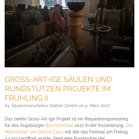
GROSS-ART-IGE SÄULEN UND
RUNDSTÜTZEN PROJEKTE IM
FRÜHLING II
by
Säulenmanufaktur Gebler GmbH
on 4. März 2017
Das zweite Gross-Art-ige Projekt ist ein Requisitensponsoring
für das Augsburger
Brechtfestival
2017. In der Inszenierung
„Die
Maßnahme“ von Selcuk Cara
, mit der das Festival am Freitag
3.3.2017 eröffnet wurde, dient eine Rundstütze der