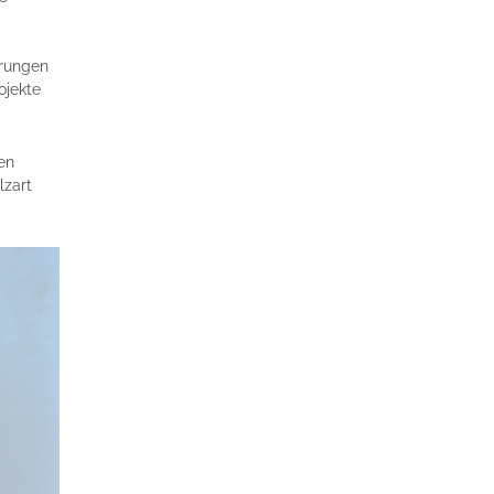
hrungen
ojekte
en
lzart