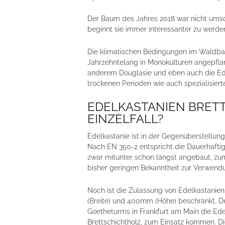
Der Baum des Jahres 2018 war nicht umso
beginnt sie immer interessanter zu werde
Die klimatischen Bedingungen im Waldbau 
Jahrzehntelang in Monokulturen angepflan
anderem Douglasie und eben auch die Ed
trockenen Perioden wie auch spezialisier
EDELKASTANIEN BRET
EINZELFALL?
Edelkastanie ist in der Gegenüberstellung z
Nach EN 350-2 entspricht die Dauerhaftigk
zwar mitunter schon längst angebaut, zu
bisher geringen Bekanntheit zur Verwendu
Noch ist die Zulassung von Edelkastani
(Breite) und 400mm (Höhe) beschränkt.
Goetheturms in Frankfurt am Main die Edel
Brettschichtholz, zum Einsatz kommen. Di