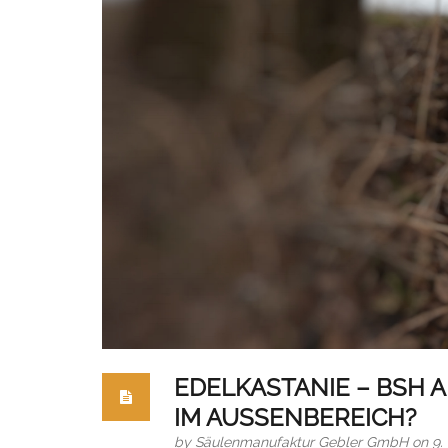
EDELKASTANIE – BSH 
IM AUSSENBEREICH?
by
Säulenmanufaktur Gebler GmbH
on 9.