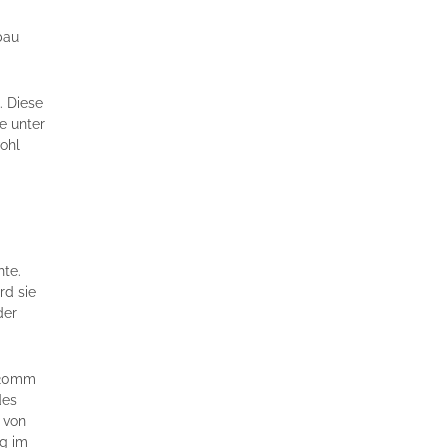
bau
. Diese
e unter
ohl
hte.
rd sie
der
 220mm
des
 von
ng im