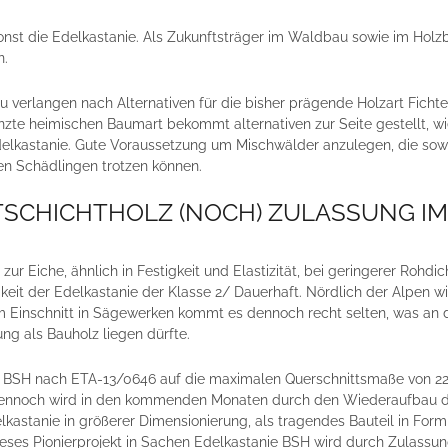
nst die Edelkastanie. Als Zukunftsträger im Waldbau sowie im Holz
n.
verlangen nach Alternativen für die bisher prägende Holzart Fichte
zte heimischen Baumart bekommt alternativen zur Seite gestellt, wi
elkastanie. Gute Voraussetzung um Mischwälder anzulegen, die sow
ten Schädlingen trotzen können.
TSCHICHTHOLZ (NOCH) ZULASSUNG IM
ur Eiche, ähnlich in Festigkeit und Elastizität, bei geringerer Rohdic
eit der Edelkastanie der Klasse 2/ Dauerhaft. Nördlich der Alpen wi
m Einschnitt in Sägewerken kommt es dennoch recht selten, was an 
ng als Bauholz liegen dürfte.
en BSH nach ETA-13/0646 auf die maximalen Querschnittsmaße von
 Dennoch wird in den kommenden Monaten durch den Wiederaufbau 
kastanie in größerer Dimensionierung, als tragendes Bauteil in Form
eses Pionierprojekt in Sachen Edelkastanie BSH wird durch Zulassu