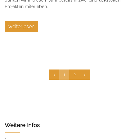
durften wir in diesem Jahr bereits in zwei eindrucksvollen
Projekten miterleben.
weiterlesen
‹
1
2
›
Weitere Infos