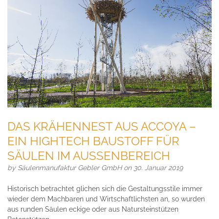
DAS KRÄHENNEST AUS ACCOYA –
EIN HIGHTECH BAUSTOFF FÜR
SÄULEN IM AUSSENBEREICH
by
Säulenmanufaktur Gebler GmbH
on 30. Januar 2019
Historisch betrachtet glichen sich die Gestaltungsstile immer
wieder dem Machbaren und Wirtschaftlichsten an, so wurden
aus runden Säulen eckige oder aus Natursteinstützen